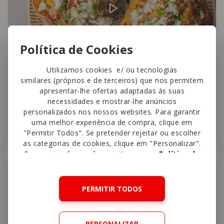
Política de Cookies
Utilizamos cookies e/ ou tecnologias
similares (próprios e de terceiros) que nos permitem
The Healthy Sins
apresentar-lhe ofertas adaptadas às suas
necessidades e mostrar-lhe anúncios
Abóbora recheada no forno
personalizados nos nossos websites. Para garantir
uma melhor experiência de compra, clique em
25 min
Fácil
4,5
"Permitir Todos". Se pretender rejeitar ou escolher
as categorias de cookies, clique em "Personalizar".
Para mais informações, visite a nossa
Política de
Cookies
.
Sopa
PERMITIR TODOS
PERSONALIZAR