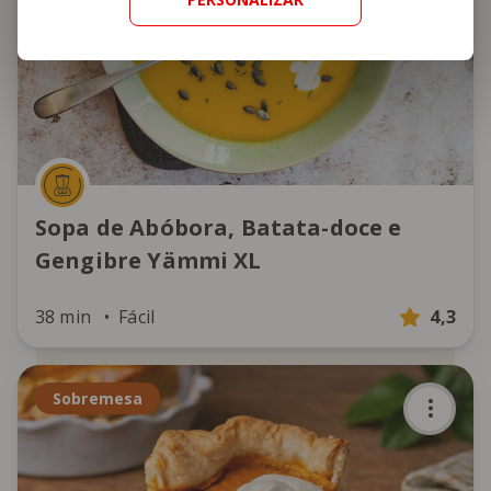
Sopa de Abóbora, Batata-doce e
Gengibre Yämmi XL
38 min
Fácil
4,3
Sobremesa