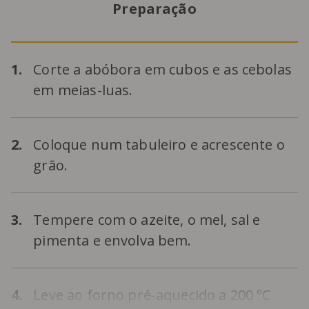
Preparação
1.
Corte a abóbora em cubos e as cebolas
em meias-luas.
2.
Coloque num tabuleiro e acrescente o
grão.
3.
Tempere com o azeite, o mel, sal e
pimenta e envolva bem.
4.
Leve ao forno pré-aquecido a 200 ºC