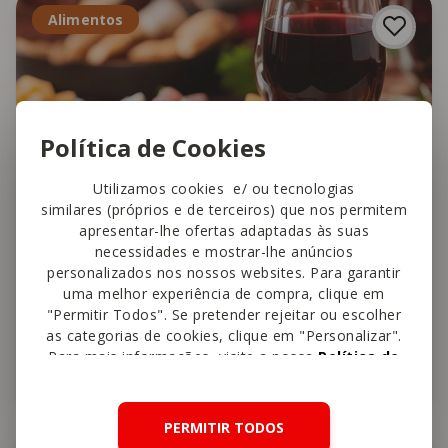
Alimentos
Política de Cookies
Utilizamos cookies e/ ou tecnologias
similares (próprios e de terceiros) que nos permitem
apresentar-lhe ofertas adaptadas às suas
necessidades e mostrar-lhe anúncios
personalizados nos nossos websites. Para garantir
uma melhor experiência de compra, clique em
"Permitir Todos". Se pretender rejeitar ou escolher
5 tapas portuguesas de deixar água
as categorias de cookies, clique em "Personalizar".
Para mais informações, visite a nossa
Política de
na boca
Cookies
.
PERMITIR TODOS