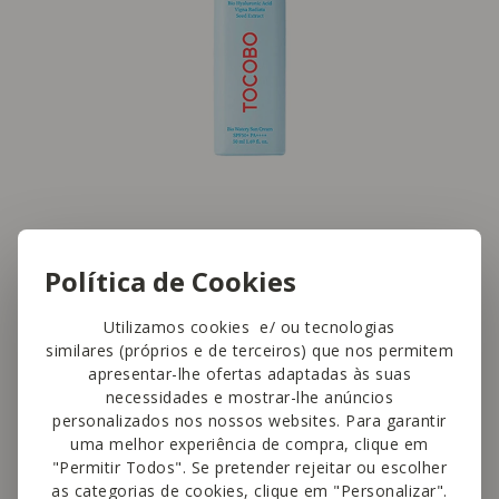
Tenho a pele do rosto
Política de Cookies
muito seca: o que
Utilizamos cookies e/ ou tecnologias
similares (próprios e de terceiros) que nos permitem
fazer?
apresentar-lhe ofertas adaptadas às suas
necessidades e mostrar-lhe anúncios
personalizados nos nossos websites. Para garantir
Se enfrenta esta condição, deve incorporar
uma melhor experiência de compra, clique em
"Permitir Todos". Se pretender rejeitar ou escolher
alguns cuidados no dia a dia para
as categorias de cookies, clique em "Personalizar".