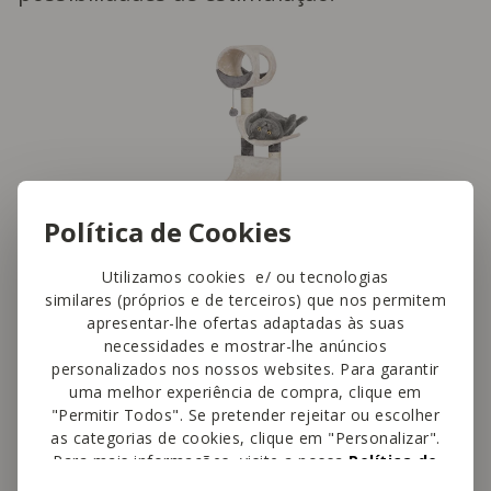
Política de Cookies
Utilizamos cookies e/ ou tecnologias
similares (próprios e de terceiros) que nos permitem
apresentar-lhe ofertas adaptadas às suas
necessidades e mostrar-lhe anúncios
personalizados nos nossos websites. Para garantir
Dica extra:
se o seu patudo não começar
uma melhor experiência de compra, clique em
"Permitir Todos". Se pretender rejeitar ou escolher
a logo a utilizar o arranhador, não desista
as categorias de cookies, clique em "Personalizar".
e aguarde. Alguns gatos podem demorar
Para mais informações, visite a nossa
Política de
Cookies
.