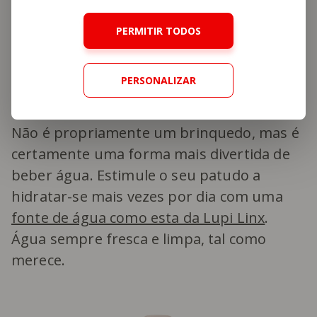
alguns meses até interagirem com este
brinquedo. Até lá, encoraje-o a utilizar e
PERMITIR TODOS
premeie-o quando o fizer.
PERSONALIZAR
7. Fonte de água
Não é propriamente um brinquedo, mas é
certamente uma forma mais divertida de
beber água. Estimule o seu patudo a
hidratar-se mais vezes por dia com uma
fonte de água como esta da Lupi Linx
.
Água sempre fresca e limpa, tal como
merece.