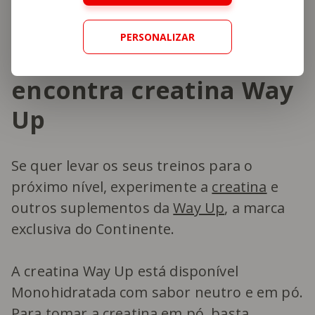
naturalmente.
PERSONALIZAR
Continente, onde
encontra creatina Way
Up
Se quer levar os seus treinos para o
próximo nível, experimente a
creatina
e
outros suplementos da
Way Up
, a marca
exclusiva do Continente.
A creatina Way Up está disponível
Monohidratada com sabor neutro e em pó.
Para tomar a creatina em pó, basta