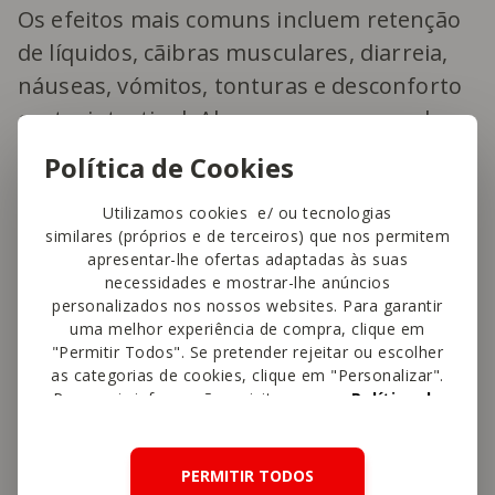
Os efeitos mais comuns incluem retenção
de líquidos, cãibras musculares, diarreia,
náuseas, vómitos, tonturas e desconforto
gastrointestinal. Algumas pessoas podem
ainda sentir suor excessivo ou vermelhidão
Política de Cookies
na pele. Por isso, é fundamental manter
Utilizamos cookies e/ ou tecnologias
uma boa hidratação e tomar apenas as
similares (próprios e de terceiros) que nos permitem
doses recomendadas para si.
apresentar-lhe ofertas adaptadas às suas
necessidades e mostrar-lhe anúncios
personalizados nos nossos websites. Para garantir
Quando a suplementação é interrompida,
uma melhor experiência de compra, clique em
os níveis de creatina no corpo diminuem
"Permitir Todos". Se pretender rejeitar ou escolher
as categorias de cookies, clique em "Personalizar".
gradualmente. Durante esse período, pode
Para mais informações, visite a nossa
Política de
sentir fadiga, perda temporária de força
Cookies
.
ou de massa muscular, mas o corpo
PERMITIR TODOS
continua a produzir creatina