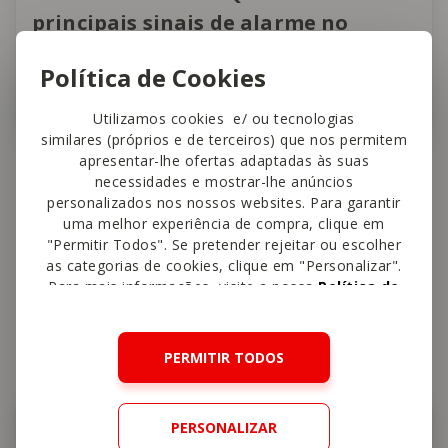
principais sinais de alarme no
desenvolvimento da linguagem?
Política de Cookies
1:36 min
Utilizamos cookies e/ ou tecnologias
similares (próprios e de terceiros) que nos permitem
apresentar-lhe ofertas adaptadas às suas
necessidades e mostrar-lhe anúncios
personalizados nos nossos websites. Para garantir
uma melhor experiência de compra, clique em
"Permitir Todos". Se pretender rejeitar ou escolher
as categorias de cookies, clique em "Personalizar".
Para mais informações, visite a nossa
Política de
Cookies
.
Veja também
PERMITIR TODOS
Aprendizagem e Divertimento
PERSONALIZAR