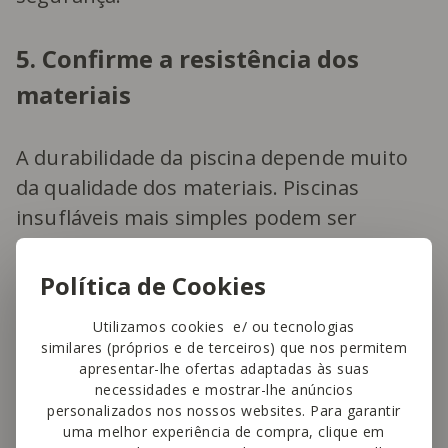
5. Confirme a resistência dos
materiais
A durabilidade da piscina depende muito
da qualidade dos materiais. Piscinas
insufláveis mais simples podem ser
suficientes para utilizações pontuais, mas
se a piscina for usada com frequência
Política de Cookies
durante o verão, é preferível optar por
Utilizamos cookies e/ ou tecnologias
modelos com PVC mais resistente, paredes
similares (próprios e de terceiros) que nos permitem
reforçadas e válvulas de boa qualidade.
apresentar-lhe ofertas adaptadas às suas
necessidades e mostrar-lhe anúncios
personalizados nos nossos websites. Para garantir
Um bom indicador é verificar se a piscina
uma melhor experiência de compra, clique em