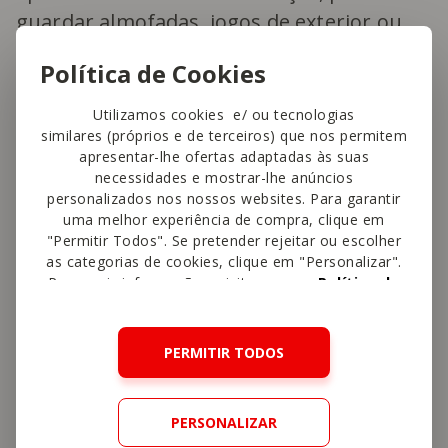
guardar almofadas, jogos de exterior ou
têxteis. Assim, o pátio fica bonito, mas
Política de Cookies
também mais prático e organizado no dia
a dia.
Utilizamos cookies e/ ou tecnologias
similares (próprios e de terceiros) que nos permitem
apresentar-lhe ofertas adaptadas às suas
necessidades e mostrar-lhe anúncios
personalizados nos nossos websites. Para garantir
uma melhor experiência de compra, clique em
"Permitir Todos". Se pretender rejeitar ou escolher
as categorias de cookies, clique em "Personalizar".
Para mais informações, visite a nossa
Política de
Cookies
.
PERMITIR TODOS
PERSONALIZAR