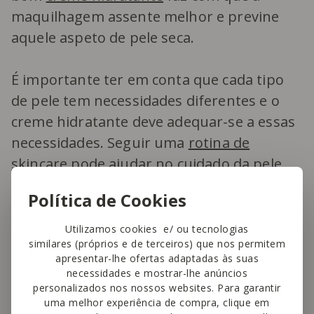
maquilhagem assente melhor e previne
aquele aspeto de pele seca.
É importante ter em conta que cada tipo
de pele tem necessidades diferentes e o
creme hidratante deve adequar-se a essas
necessidades. Seguir uma
rotina de
skincare
pode ajudar no cuidado da pele.
Política de Cookies
5. Primer: a base antes da base
Utilizamos cookies e/ ou tecnologias
similares (próprios e de terceiros) que nos permitem
O primer é essencial para uniformizar a
apresentar-lhe ofertas adaptadas às suas
textura da pele, minimizar poros, controlar
necessidades e mostrar-lhe anúncios
personalizados nos nossos websites. Para garantir
a oleosidade e prolongar a durabilidade da
uma melhor experiência de compra, clique em