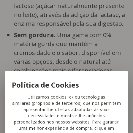
lactose (açúcar naturalmente presente
no leite), através da adição da lactase, a
enzima responsável pela sua digestão.
Sem gordura.
Uma gama com 0%
matéria gorda que mantém a
cremosidade e o sabor, disponível em
várias opções, desde o natural até
combinações mais diferenciadoras
como
manga, laranja e cenoura
.
Política de Cookies
Utilizamos cookies e/ ou tecnologias
similares (próprios e de terceiros) que nos permitem
apresentar-lhe ofertas adaptadas às suas
necessidades e mostrar-lhe anúncios
personalizados nos nossos websites. Para garantir
uma melhor experiência de compra, clique em