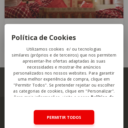
As Melhores Prendas de Natal para
Política de Cookies
Crianças
Utilizamos cookies e/ ou tecnologias
similares (próprios e de terceiros) que nos permitem
apresentar-lhe ofertas adaptadas às suas
necessidades e mostrar-lhe anúncios
personalizados nos nossos websites. Para garantir
uma melhor experiência de compra, clique em
"Permitir Todos". Se pretender rejeitar ou escolher
as categorias de cookies, clique em "Personalizar".
Para mais informações, visite a nossa
Política de
Cookies
.
PERMITIR TODOS
Os mais procurados