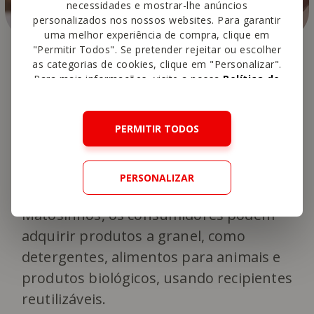
necessidades e mostrar-lhe anúncios
personalizados nos nossos websites. Para garantir
uma melhor experiência de compra, clique em
Reutilização e refill: o
"Permitir Todos". Se pretender rejeitar ou escolher
as categorias de cookies, clique em "Personalizar".
futuro do consumo
Para mais informações, visite a nossa
Política de
Cookies
.
A MC aposta em iniciativas inovadoras
PERMITIR TODOS
que promovem a reutilização e a
circularidade. No
Refill On The Go
,
PERSONALIZAR
disponível nas lojas do Colombo e
Matosinhos, os consumidores podem
adquirir produtos a granel, como
detergentes, alimentos para animais e
produtos biológicos, usando recipientes
reutilizáveis.