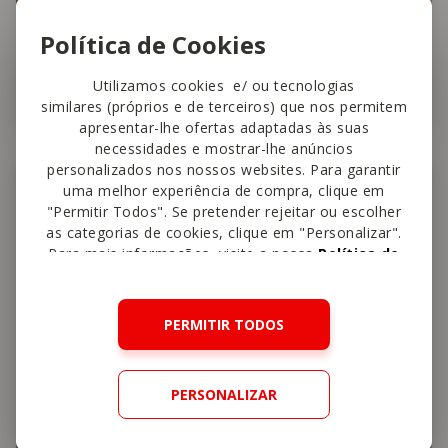
Política de Cookies
Gelados de Fruta
Utilizamos cookies e/ ou tecnologias
10 min
Fácil
4,6
similares (próprios e de terceiros) que nos permitem
apresentar-lhe ofertas adaptadas às suas
necessidades e mostrar-lhe anúncios
personalizados nos nossos websites. Para garantir
Gelados
uma melhor experiência de compra, clique em
"Permitir Todos". Se pretender rejeitar ou escolher
as categorias de cookies, clique em "Personalizar".
Para mais informações, visite a nossa
Política de
Cookies
.
PERMITIR TODOS
PERSONALIZAR