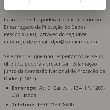
resposta no prazo legal para o efeito.
Caso necessite, poderá contactar o nosso
Encarregado da Proteção de Dados
Pessoais (EPD), através do seguinte
endereço de e-mail:
dpo@sonaemc.com
Se entender que não respeitámos os seus
direitos, poderá apresentar reclamação
junto da Comissão Nacional de Proteção de
Dados (CNPD):
Endereço
: Av. D. Carlos I, 134, 1.º, 1200-
651 Lisboa
Telefone
: +351 213928400