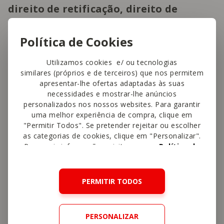
direito de retificação, direito de
apagamento, direito de limitação,
direito de portabilidade e direito de
Política de Cookies
oposição
– mediante solicitação para o
Utilizamos cookies e/ ou tecnologias
seguinte endereço de e-mail:
similares (próprios e de terceiros) que nos permitem
dadospessoais@sonaemc.com
apresentar-lhe ofertas adaptadas às suas
necessidades e mostrar-lhe anúncios
personalizados nos nossos websites. Para garantir
No que respeita à possibilidade de revogar
uma melhor experiência de compra, clique em
"Permitir Todos". Se pretender rejeitar ou escolher
o consentimento prestado, cumpre
as categorias de cookies, clique em "Personalizar".
advertir que tal não invalida o tratamento
Para mais informações, visite a nossa
Política de
Cookies
.
de dados pessoais realizado até então
.
PERMITIR TODOS
Procederemos à análise cuidada dos seus
pedidos, avaliando a sua legitimidade e
PERSONALIZAR
pertinência, comprometendo-nos a dar