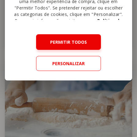
uma melhor experiência de compra, clique em
"Permitir Todos". Se pretender rejeitar ou escolher
as categorias de cookies, clique em "Personalizar".
Para mais informações, visite a nossa
Política de
Cookies
.
Limão: Um aliado na sua cozinha
PERMITIR TODOS
PERSONALIZAR
Truques e Dicas de Cozinha