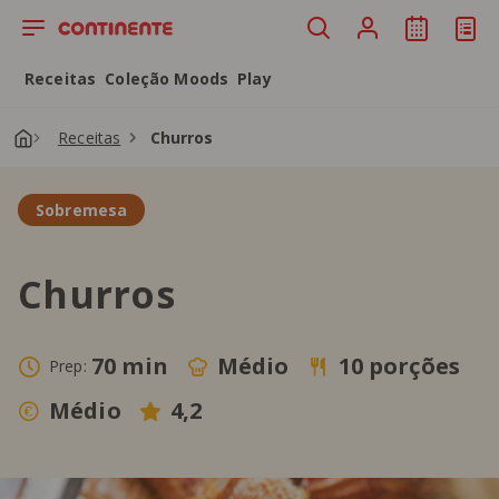
Saltar para o conteúdo principal
Receitas
Coleção Moods
Play
Receitas
Churros
Sobremesa
Churros
70 min
Médio
10 porções
Prep:
Médio
4,2