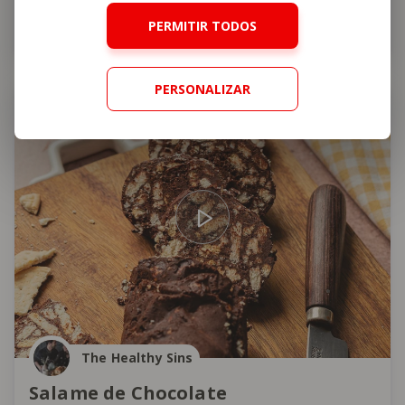
PERMITIR TODOS
50 min
Fácil
4,6
PERSONALIZAR
Sobremesa
The Healthy Sins
Salame de Chocolate