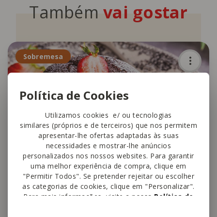
Também
vai gostar
Sobremesa
Política de Cookies
Utilizamos cookies e/ ou tecnologias
similares (próprios e de terceiros) que nos permitem
apresentar-lhe ofertas adaptadas às suas
necessidades e mostrar-lhe anúncios
personalizados nos nossos websites. Para garantir
uma melhor experiência de compra, clique em
"Permitir Todos". Se pretender rejeitar ou escolher
as categorias de cookies, clique em "Personalizar".
The Healthy Sins
Para mais informações, visite a nossa
Política de
Cookies
.
Petit Gâteau de Chocolate