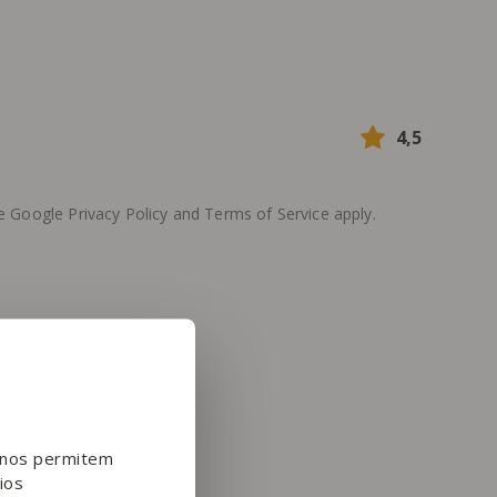
4,5
he Google
Privacy Policy
and
Terms of Service
apply.
e nos permitem
ios