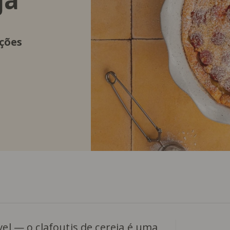
ções
vel — o clafoutis de cereja é uma