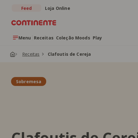
Feed
Loja Online
Saltar para o conteúdo principal
Menu
Receitas
Coleção Moods
Play
Receitas
Clafoutis de Cereja
Sobremesa
Clafoutis de Cere