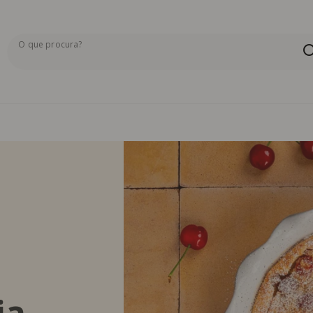
O que procura?
Os resultados da pesquisa serão exibidos aqui ou na pág
ja