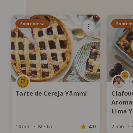
Sobremesa
Sobrem
Hé
Tarte de Cereja Yämmi
Clafou
Aromas
Lima 
14 min
Médio
4,0
2 min