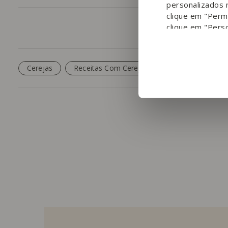
personalizados 
clique em "Permi
clique em "Perso
Cerejas
Receitas Com Cerejas
Receitas De Sob