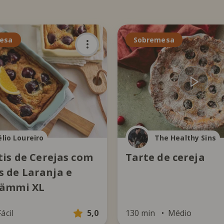
esa
Sobremesa
lio Loureiro
The Healthy Sins
tis de Cerejas com
Tarte de cereja
 de Laranja e
Yämmi XL
Fácil
5,0
130 min
Médio