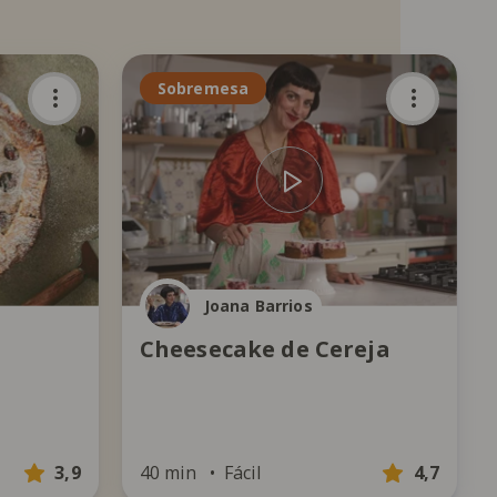
Sobremesa
Joana Barrios
Cheesecake de Cereja
3,9
40 min
Fácil
4,7