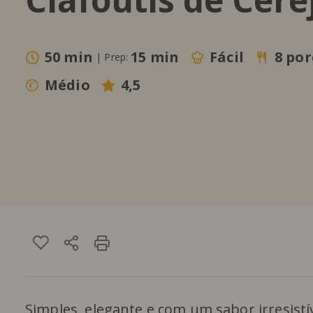
50 min
15 min
Fácil
8 por
|
Prep:
Médio
4,5
Simples, elegante e com um sabor irresistí