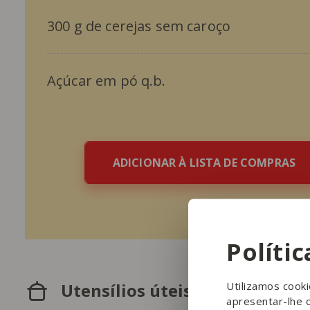
300 g de cerejas sem caroço
Açúcar em pó q.b.
ADICIONAR À LISTA DE COMPRAS
Políti
Utilizamos cook
Utensílios úteis
apresentar-lhe 