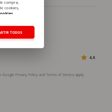
de compra,
de cookies,
Cookies
.
MITIR TODOS
4,6
he Google
Privacy Policy
and
Terms of Service
apply.