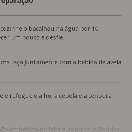
reparação
cozinhe o bacalhau na água por 10
ecer um pouco e desfie.
ma taça juntamente com a bebida de aveia
e e refogue o alho, a cebola e a cenoura
pão embebido no leite e as natas culinárias