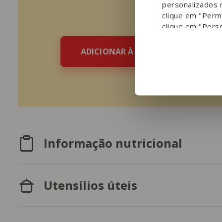
personalizados 
clique em "Permi
clique em "Perso
ADICIONAR À LISTA DE COMPRAS
Informação nutricional
Utensílios úteis