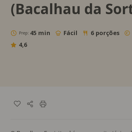
(Bacalhau da Sor
45 min
Fácil
6 porções
Prep:
4,6