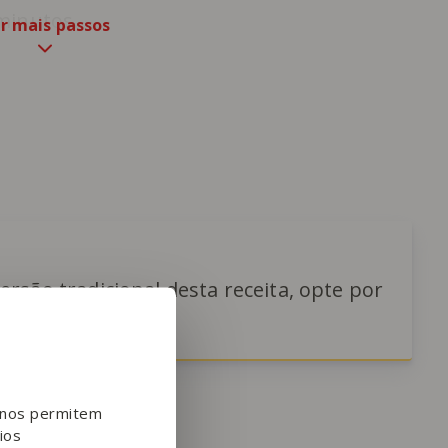
minutos.
r mais passos
versão tradicional desta receita, opte por
a vegetal.
e nos permitem
ios