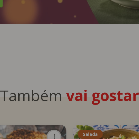
Também
vai gostar
Salada