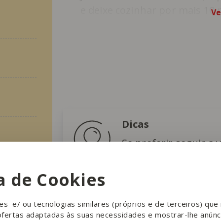
e deixe cozinhar por mais 10 
Ve
Dicas
Se preferir seguir a 
leite em vez da bebid
ca de Cookies
ies e/ ou tecnologias similares (próprios e de terceiros) qu
ofertas adaptadas às suas necessidades e mostrar-lhe anúnc