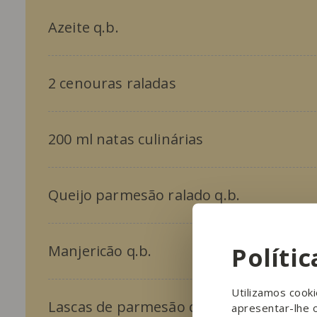
Azeite q.b.
2 cenouras raladas
200 ml natas culinárias
Queijo parmesão ralado q.b.
Políti
Manjericão q.b.
Utilizamos cook
Lascas de parmesão q.b.
apresentar-lhe 