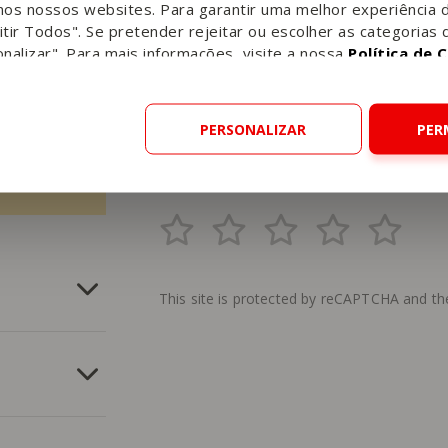
nos nossos websites. Para garantir uma melhor experiência 
tir Todos". Se pretender rejeitar ou escolher as categorias 
nalizar". Para mais informações, visite a nossa
Política de 
Gostou desta receita?
Conte-nos o que achou!
PERSONALIZAR
PER
Avalie esta receita
This site is protected by reCAPTCHA and t