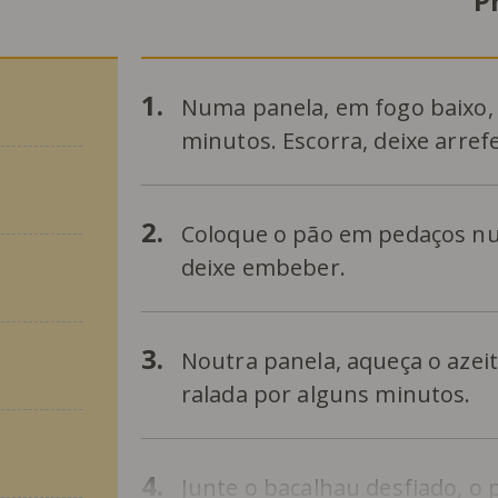
P
1.
Numa panela, em fogo baixo, 
minutos. Escorra, deixe arref
2.
Coloque o pão em pedaços nu
deixe embeber.
3.
Noutra panela, aqueça o azeit
ralada por alguns minutos.
4.
Junte o bacalhau desfiado, o 