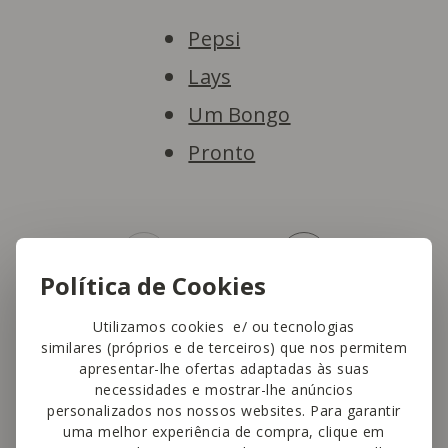
Pepsi
Lays
Um Bongo
Pronto
Política de Cookies
Utilizamos cookies e/ ou tecnologias
similares (próprios e de terceiros) que nos permitem
Marmitas saudáveis com
apresentar-lhe ofertas adaptadas às suas
necessidades e mostrar-lhe anúncios
a
Escola Missão
personalizados nos nossos websites. Para garantir
uma melhor experiência de compra, clique em