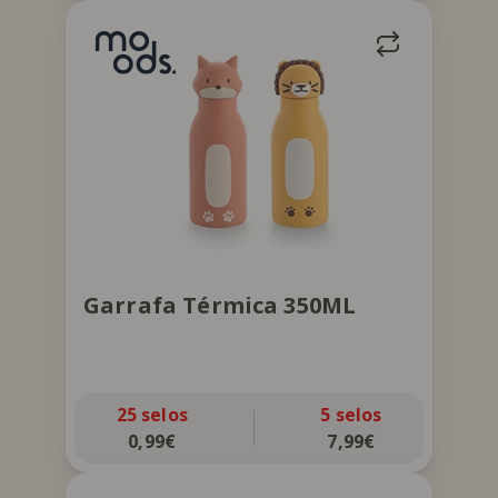
Garrafa com palhinha incorporada.
Conserva frio até 6h. Disponível em
duas versões: Raposa ou Leão.
Garrafa Térmica 350ML
25 selos
5 selos
0,99€
7,99€