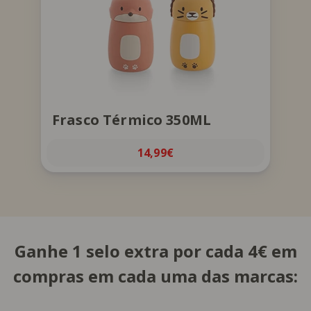
Frasco que conserva quente e frio até
6h. Lavar à mão. Disponível em duas
versões: Raposa ou Leão.
Frasco Térmico 350ML
14,99€
Ganhe 1 selo extra por cada 4€ em
compras em cada uma das marcas: