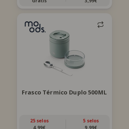
Grátis
3,99€
Frasco com compartimento adicional
separável, inclui ainda colher dobrável
no interior. Conserva frio até 4h. Lavar
à mão.
Frasco Térmico Duplo 500ML
25 selos
5 selos
4,99€
9,99€