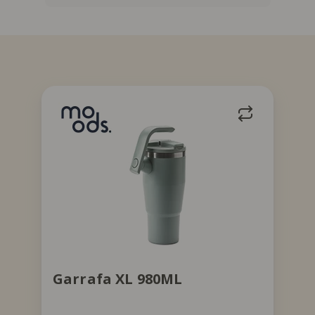
Garrafa com palhinha integrada e
pega rotativa 360ª. Conserva frio até
6h. Lavar à mão.
Garrafa XL 980ML