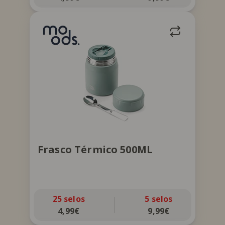
Frasco com colher dobrável no
interior. Conserva quente até 5h e frio
até 4h. Lavar à mão.
Frasco Térmico 500ML
25 selos
5 selos
4,99€
9,99€