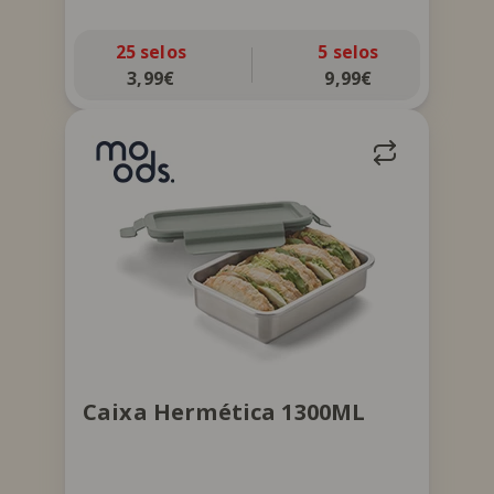
25 selos
5 selos
3,99€
9,99€
Caixa com vedante de silicone e
separador de plástico. Apta para
micro-ondas e máquina de lavar, sem
tampa e separador de plástico, e
congelador.
Caixa Hermética 1300ML