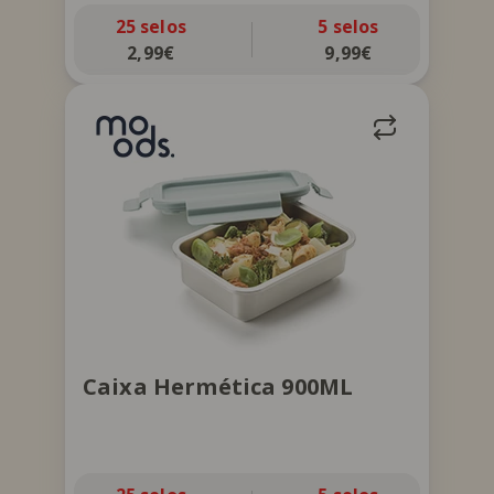
25 selos
5 selos
2,99€
9,99€
Caixa com vedante de silicone. Apta
para micro-ondas e máquina de lavar,
sem tampa, e congelador.
Caixa Hermética 900ML