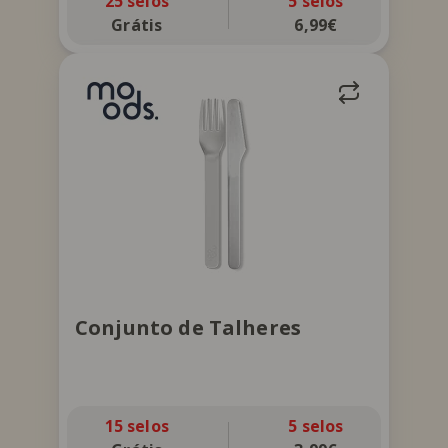
25 selos
5 selos
Grátis
6,99€
Talheres com capa protetora em
silicone. Aptos para máquina de lavar.
Conjunto de Talheres
15 selos
5 selos