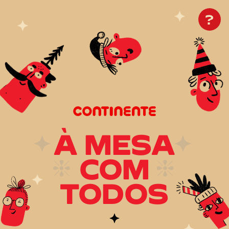
?
À MESA
COM
TODOS